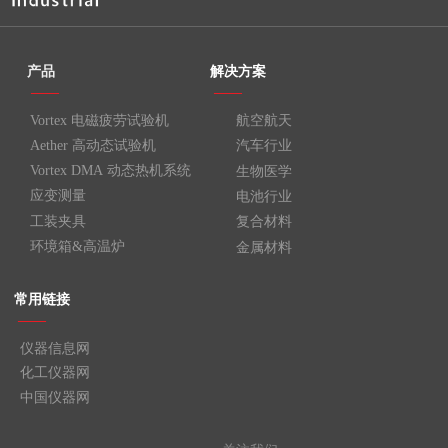
我们始终秉持“高效、可靠、创新、共赢” 的品牌理念，
产品
解决方案
力求为每一位用户带来优质的产品和服务
——
——
Vortex 电磁疲劳试验机
航空航天
Aether 高动态试验机
汽车行业
Vortex DMA 动态热机系统
生物医学
应变测量
电池行业
工装夹具
复合材料
环境箱&高温炉
金属材料
常用链接
——
仪器信息网
化工仪器网
中国仪器网